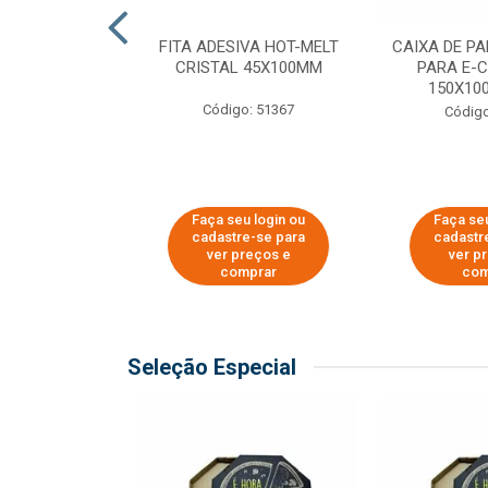
 PAPEL KRAFT
FITA ADESIVA HOT-MELT
CAIXA DE P
 - 40CM
CRISTAL 45X100MM
PARA E-
150X100
o: 23403
Código: 51367
Código
u login ou
Faça seu login ou
Faça seu
e-se para
cadastre-se para
cadastr
reços e
ver preços e
ver p
mprar
comprar
com
Seleção Especial