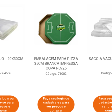
UO - 20X30CM
EMBALAGEM PARA PIZZA
SACO A VÁCU
35CM BRANCA IMPRESSA
COPA PC/25
: 64566
Código
Código: 71002
 login ou
Faça seu login ou
Faça seu
e-se para
cadastre-se para
cadastre
reços e
ver preços e
ver pr
prar
comprar
com