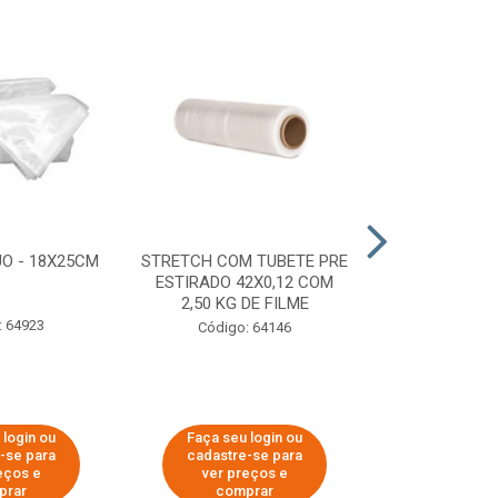
O - 18X25CM
STRETCH COM TUBETE PRE
STRETCH C
ESTIRADO 42X0,12 COM
50X0,25 COM
2,50 KG DE FILME
FIL
: 64923
Código: 64146
Código:
 login ou
Faça seu login ou
Faça seu 
-se para
cadastre-se para
cadastre
eços e
ver preços e
ver pr
prar
comprar
comp