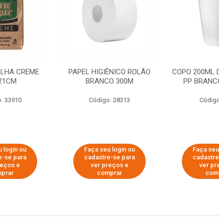
ALHA CREME
PAPEL HIGIÊNICO ROLÃO
COPO 200ML 
21CM
BRANCO 300M
PP BRANCO
: 33910
Código: 28313
Código
 login ou
Faça seu login ou
Faça seu
e-se para
cadastre-se para
cadastre
reços e
ver preços e
ver pr
prar
comprar
com