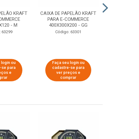
PELÃO KRAFT
CAIXA DE PAPELÃO KRAFT
CAIXA DE PA
COMMERCE
PARA E-COMMERCE
PARA E-C
X120 - M
400X300X200 - GG
200X150
: 63299
Código: 63301
Código:
 login ou
Faça seu login ou
Faça seu 
-se para
cadastre-se para
cadastre
eços e
ver preços e
ver pr
prar
comprar
comp