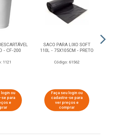
DESCARTÁVEL
SACO PARA LIXO SOFT
DISPENSER 
 - CF-200
110L - 75X105CM - PRETO
HIGIÊNICO R
ECOLÓGI
: 1121
Código: 61562
Código:
 login ou
Faça seu login ou
Faça seu 
-se para
cadastre-se para
cadastre
eços e
ver preços e
ver pr
prar
comprar
comp