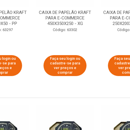
APELÃO KRAFT
CAIXA DE PAPELÃO KRAFT
CAIXA DE PA
COMMERCE
PARA E-COMMERCE
PARA E-
X50 - PP
450X350X250 - XG
250X200
: 63297
Código: 63302
Código
 login ou
Faça seu login ou
Faça seu
e-se para
cadastre-se para
cadastre
reços e
ver preços e
ver pr
prar
comprar
com