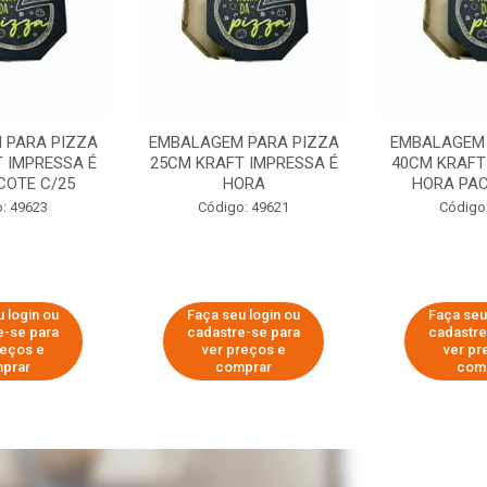
 PARA PIZZA
EMBALAGEM PARA PIZZA
EMBALAGEM 
 IMPRESSA É
25CM KRAFT IMPRESSA É
40CM KRAFT
COTE C/25
HORA
HORA PAC
: 49623
Código: 49621
Código
 login ou
Faça seu login ou
Faça seu
e-se para
cadastre-se para
cadastre
reços e
ver preços e
ver pr
prar
comprar
com