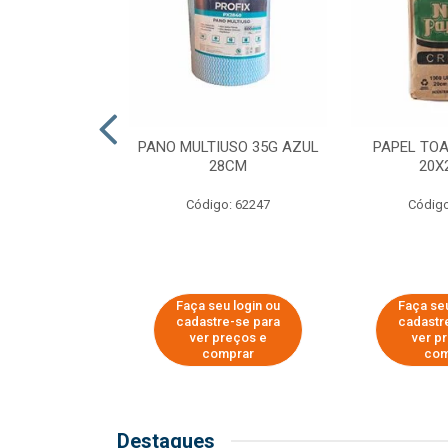
SER PARA
PANO MULTIUSO 35G AZUL
PAPEL TO
DE COPOS DE
28CM
20X
 E CAFÉ
Código: 62247
Código
o: 51281
u login ou
Faça seu login ou
Faça seu
e-se para
cadastre-se para
cadastr
reços e
ver preços e
ver p
mprar
comprar
com
Destaques