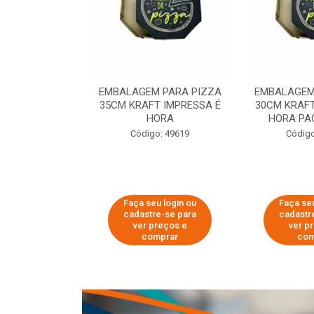
 PARA PIZZA
EMBALAGEM PARA PIZZA
EMBALAGEM
T IMPRESSA É
35CM KRAFT IMPRESSA É
30CM KRAFT
ORA
HORA
HORA PA
o: 60007
Código: 49619
Código
u login ou
Faça seu login ou
Faça seu
e-se para
cadastre-se para
cadastr
reços e
ver preços e
ver p
mprar
comprar
com