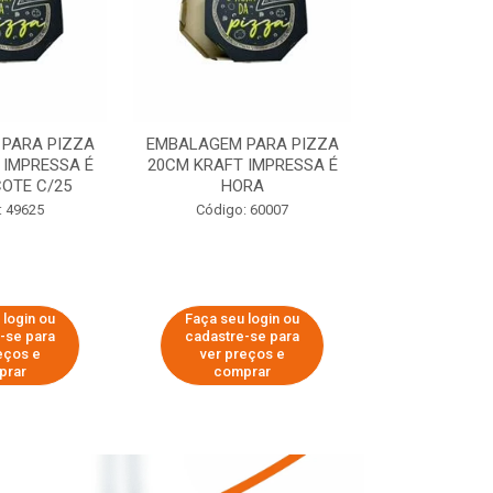
PARA PIZZA
EMBALAGEM PARA PIZZA
EMBALAGEM 
 IMPRESSA É
20CM KRAFT IMPRESSA É
35CM KRAFT 
OTE C/25
HORA
HO
: 49625
Código: 60007
Código:
 login ou
Faça seu login ou
Faça seu 
-se para
cadastre-se para
cadastre
eços e
ver preços e
ver pr
prar
comprar
comp