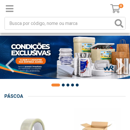
0
PÁSCOA