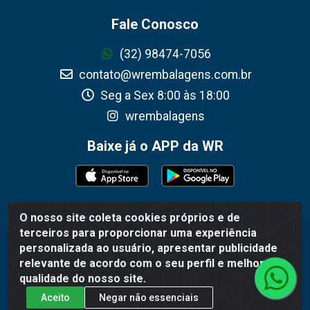
Fale Conosco
(32) 98474-7056
contato@wrembalagens.com.br
Seg a Sex 8:00 às 18:00
wrembalagens
Baixe já o APP da WR
O nosso site coleta cookies próprios e de
WR Embalagens - R. Cel. Teodoro Gomes de Araújo, 1360 -
terceiros para proporcionar uma experiência
Grogotó - Barbacena / MG - CEP 36202-628 - CNPJ
personalizada ao usuário, apresentar publicidade
02.692.206/0001-55
relevante de acordo com o seu perfil e melhorar a
qualidade do nosso site.
Aceito
Negar não essenciais