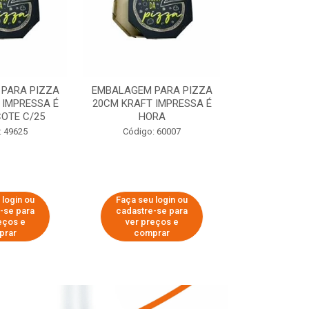
PARA PIZZA
EMBALAGEM PARA PIZZA
EMBALAGEM 
 IMPRESSA É
20CM KRAFT IMPRESSA É
35CM KRAFT 
OTE C/25
HORA
HO
: 49625
Código: 60007
Código:
 login ou
Faça seu login ou
Faça seu 
-se para
cadastre-se para
cadastre
eços e
ver preços e
ver pr
prar
comprar
comp