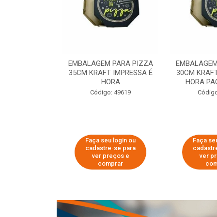
 PARA PIZZA
EMBALAGEM PARA PIZZA
EMBALAGEM
T IMPRESSA É
35CM KRAFT IMPRESSA É
30CM KRAFT
ORA
HORA
HORA PA
o: 60007
Código: 49619
Código
u login ou
Faça seu login ou
Faça seu
e-se para
cadastre-se para
cadastr
reços e
ver preços e
ver p
mprar
comprar
com