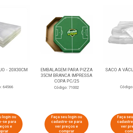
UO - 20X30CM
EMBALAGEM PARA PIZZA
SACO A VÁCU
35CM BRANCA IMPRESSA
COPA PC/25
: 64566
Código
Código: 71002
 login ou
Faça seu login ou
Faça seu
e-se para
cadastre-se para
cadastre
reços e
ver preços e
ver pr
prar
comprar
com