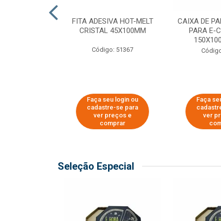
 PAPEL KRAFT
FITA ADESIVA HOT-MELT
CAIXA DE P
 - 40CM
CRISTAL 45X100MM
PARA E-
150X100
o: 23403
Código: 51367
Código
u login ou
Faça seu login ou
Faça seu
e-se para
cadastre-se para
cadastr
reços e
ver preços e
ver p
mprar
comprar
com
Seleção Especial