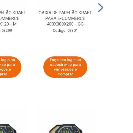
PELÃO KRAFT
CAIXA DE PAPELÃO KRAFT
CAIXA DE PA
COMMERCE
PARA E-COMMERCE
PARA E-C
X120 - M
400X300X200 - GG
200X150
: 63299
Código: 63301
Código:
 login ou
Faça seu login ou
Faça seu 
-se para
cadastre-se para
cadastre
eços e
ver preços e
ver pr
prar
comprar
comp