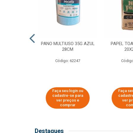
SER PARA
PANO MULTIUSO 35G AZUL
PAPEL TO
DE COPOS DE
28CM
20X
 E CAFÉ
Código: 62247
Código
o: 51281
u login ou
Faça seu login ou
Faça seu
e-se para
cadastre-se para
cadastr
reços e
ver preços e
ver p
mprar
comprar
com
Destaques