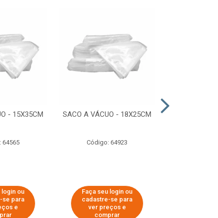
O - 15X35CM
SACO A VÁCUO - 18X25CM
STRETCH COM
ESTIRADO 4
2,50 KG 
: 64565
Código: 64923
Código:
 login ou
Faça seu login ou
Faça seu 
-se para
cadastre-se para
cadastre
eços e
ver preços e
ver pr
prar
comprar
comp