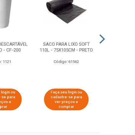
DESCARTÁVEL
SACO PARA LIXO SOFT
DISPENSER 
 - CF-200
110L - 75X105CM - PRETO
HIGIÊNICO R
ECOLÓGI
: 1121
Código: 61562
Código:
 login ou
Faça seu login ou
Faça seu 
-se para
cadastre-se para
cadastre
eços e
ver preços e
ver pr
prar
comprar
comp