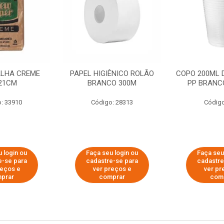
ALHA CREME
PAPEL HIGIÊNICO ROLÃO
COPO 200ML 
21CM
BRANCO 300M
PP BRANCO
: 33910
Código: 28313
Código
 login ou
Faça seu login ou
Faça seu
e-se para
cadastre-se para
cadastre
reços e
ver preços e
ver pr
prar
comprar
com