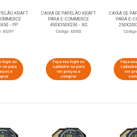
APELÃO KRAFT
CAIXA DE PAPELÃO KRAFT
CAIXA DE PA
COMMERCE
PARA E-COMMERCE
PARA E-
X50 - PP
450X350X250 - XG
250X200
: 63297
Código: 63302
Código
 login ou
Faça seu login ou
Faça seu
e-se para
cadastre-se para
cadastre
reços e
ver preços e
ver pr
prar
comprar
com