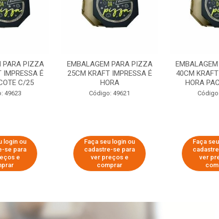
 PARA PIZZA
EMBALAGEM PARA PIZZA
EMBALAGEM 
 IMPRESSA É
25CM KRAFT IMPRESSA É
40CM KRAFT
COTE C/25
HORA
HORA PAC
: 49623
Código: 49621
Código
 login ou
Faça seu login ou
Faça seu
e-se para
cadastre-se para
cadastre
reços e
ver preços e
ver pr
prar
comprar
com