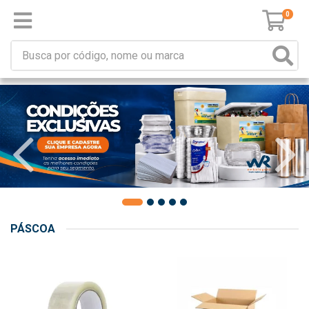
0
PÁSCOA