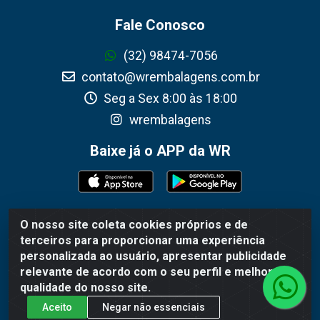
Fale Conosco
(32) 98474-7056
contato@wrembalagens.com.br
Seg a Sex 8:00 às 18:00
wrembalagens
Baixe já o APP da WR
O nosso site coleta cookies próprios e de
WR Embalagens - R. Cel. Teodoro Gomes de Araújo, 1360 -
terceiros para proporcionar uma experiência
Grogotó - Barbacena / MG - CEP 36202-628 - CNPJ
personalizada ao usuário, apresentar publicidade
02.692.206/0001-55
relevante de acordo com o seu perfil e melhorar a
qualidade do nosso site.
Aceito
Negar não essenciais