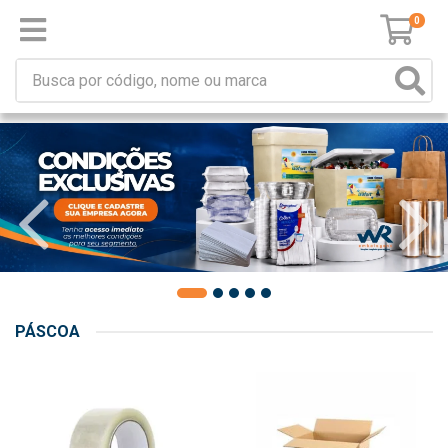
0
PÁSCOA