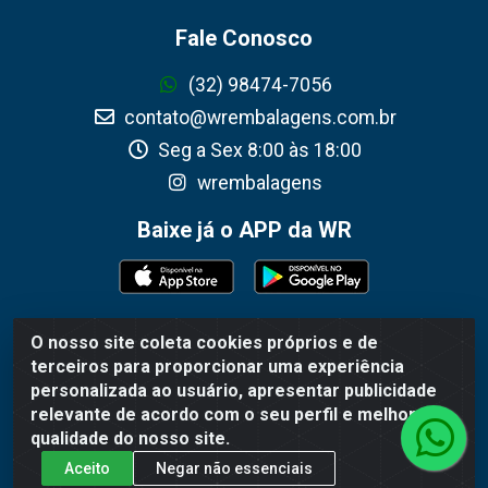
Fale Conosco
(32) 98474-7056
contato@wrembalagens.com.br
Seg a Sex 8:00 às 18:00
wrembalagens
Baixe já o APP da WR
O nosso site coleta cookies próprios e de
WR Embalagens - R. Cel. Teodoro Gomes de Araújo, 1360 -
terceiros para proporcionar uma experiência
Grogotó - Barbacena / MG - CEP 36202-628 - CNPJ
personalizada ao usuário, apresentar publicidade
02.692.206/0001-55
relevante de acordo com o seu perfil e melhorar a
qualidade do nosso site.
Aceito
Negar não essenciais