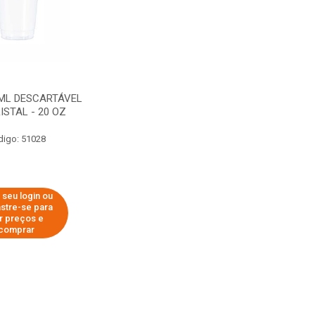
ML DESCARTÁVEL
ISTAL - 20 OZ
digo: 51028
 seu login ou
stre-se para
r preços e
comprar