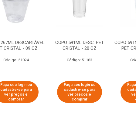
 267ML DESCARTÁVEL
COPO 591ML DESC. PET
COPO 591
T CRISTAL - 09 OZ
CRISTAL - 20 OZ
PET CR
Código: 51024
Código: 51183
Có
Faça seu login ou
Faça seu login ou
Faça
cadastre-se para
cadastre-se para
cada
ver preços e
ver preços e
ve
comprar
comprar