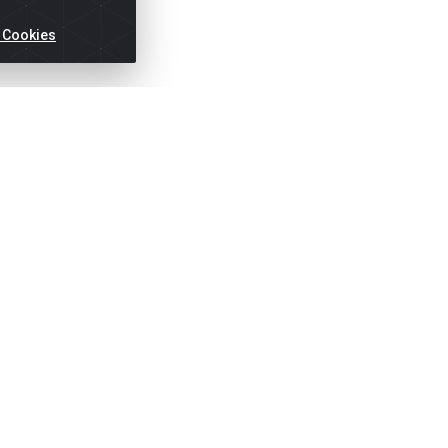
 Cookies
ertas!
Títulos
Notas Fiscai