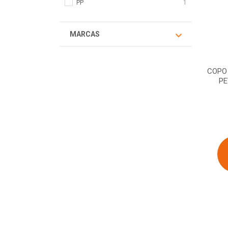
PP
1
MARCAS
COPO
PE