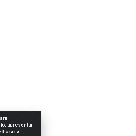
para
io, apresentar
elhorar a