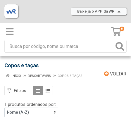
Baixe já o APP da WR
0
Copos e taças
VOLTAR
INÍCIO
DESCARTÁVEIS
COPOS E TAÇAS
Filtros
1 produtos ordenados por: