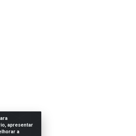
para
io, apresentar
elhorar a