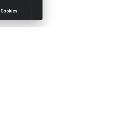
 Cookies
ertas!
Títulos
Notas Fiscai