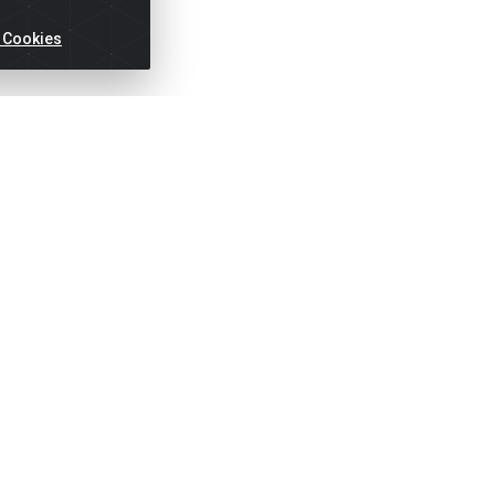
 Cookies
ertas!
Títulos
Notas Fiscai