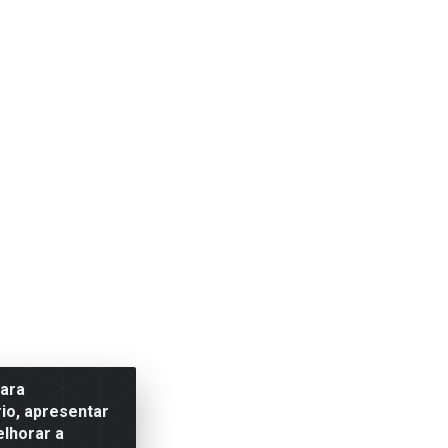
para
io, apresentar
elhorar a