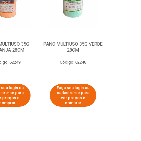
MULTIUSO 35G
PANO MULTIUSO 35G VERDE
ANJA 28CM
28CM
digo: 62249
Código: 62248
 seu login ou
Faça seu login ou
stre-se para
cadastre-se para
r preços e
ver preços e
comprar
comprar