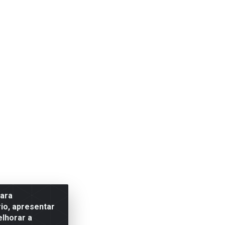
para
io, apresentar
elhorar a