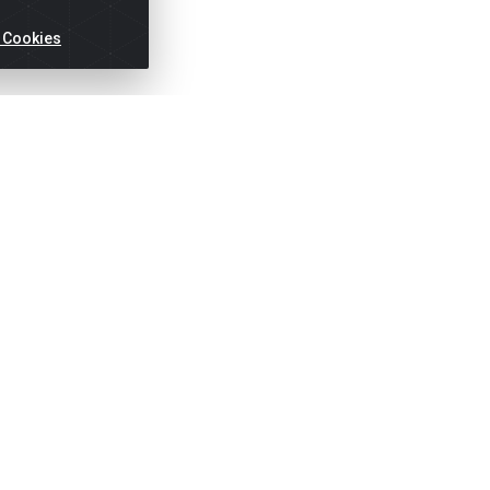
 Cookies
ertas!
Títulos
Notas Fiscai