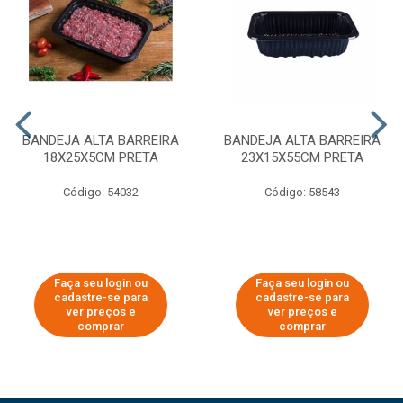
BANDEJA ALTA BARREIRA
BANDEJA ALTA BARREIRA
18X25X5CM PRETA
23X15X55CM PRETA
Código: 54032
Código: 58543
Faça seu login ou
Faça seu login ou
cadastre-se para
cadastre-se para
ver preços e
ver preços e
comprar
comprar