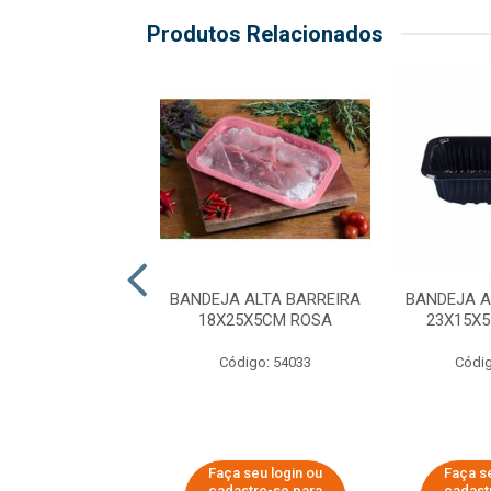
Produtos Relacionados
 ALTA BARREIRA
BANDEJA ALTA BARREIRA
BANDEJA A
23X3CM AZUL
18X25X5CM ROSA
23X15X
digo: 54025
Código: 54033
Códig
 seu login ou
Faça seu login ou
Faça se
astre-se para
cadastre-se para
cadast