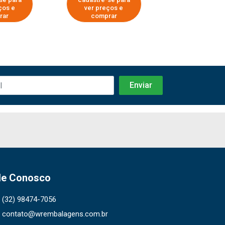
ços e
ver preços e
ver preços
rar
comprar
comprar
le Conosco
(32) 98474-7056
contato@wrembalagens.com.br