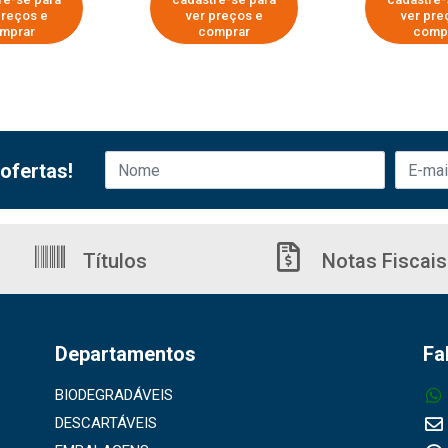
preços e
ver preços e
ver pre
mprar
comprar
comp
ofertas!
Títulos
Notas Fiscais
Departamentos
Fa
BIODEGRADÁVEIS
DESCARTÁVEIS