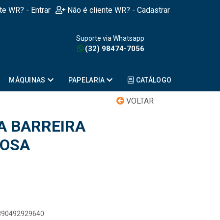
nte WR? - Entrar
Não é cliente WR? - Cadastrar
Suporte via Whatsapp
(32) 98474-7056
MÁQUINAS
PAPELARIA
CATÁLOGO
VOLTAR
A BARREIRA
ROSA
7890492929640