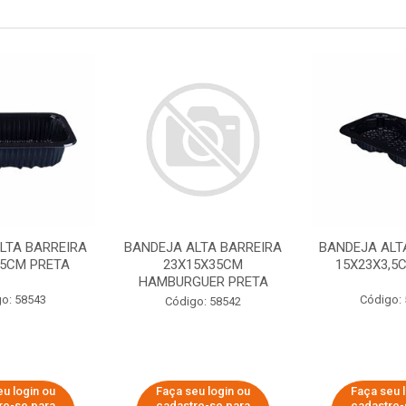
LTA BARREIRA
BANDEJA ALTA BARREIRA
BANDEJA ALT
55CM PRETA
23X15X35CM
15X23X3,5
HAMBURGUER PRETA
o: 58543
Código:
Código: 58542
u login ou
Faça seu login ou
Faça seu 
re-se para
cadastre-se para
cadastre-