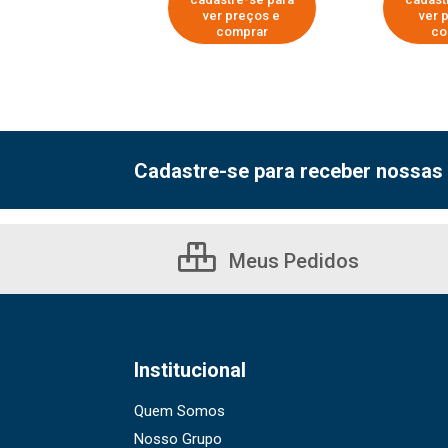
er preços e
ver preços e
ver 
comprar
comprar
co
Cadastre-se para receber nossas 
Meus Pedidos
Institucional
Quem Somos
Nosso Grupo