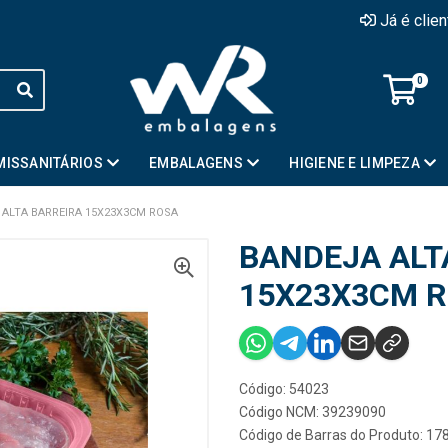
Já é clie
0
MISSANITÁRIOS
EMBALAGENS
HIGIENE E LIMPEZA
ALTA BARREIRA 15X23X3CM ROSA
BANDEJA ALT
15X23X3CM 
Código: 54023
Código NCM: 39239090
Código de Barras do Produto: 1