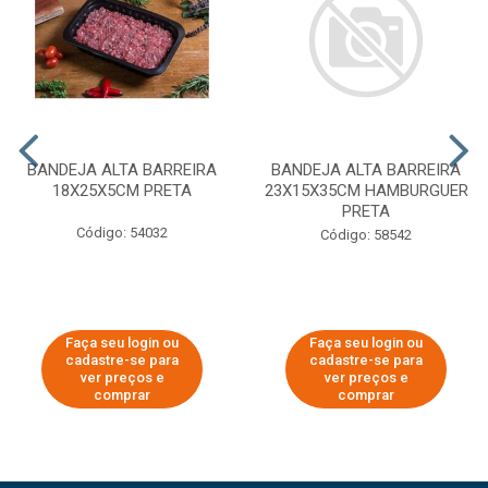
BANDEJA ALTA BARREIRA
BANDEJA ALTA BARREIRA
18X25X5CM PRETA
23X15X35CM HAMBURGUER
PRETA
Código: 54032
Código: 58542
Faça seu login ou
Faça seu login ou
cadastre-se para
cadastre-se para
ver preços e
ver preços e
comprar
comprar