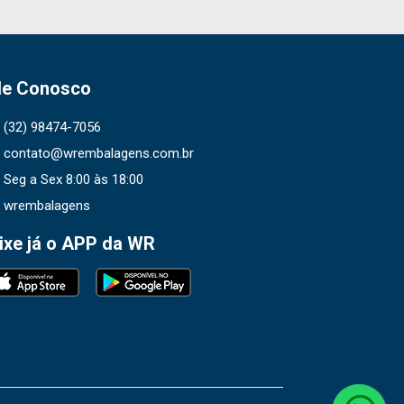
le Conosco
(32) 98474-7056
contato@wrembalagens.com.br
Seg a Sex 8:00 às 18:00
wrembalagens
ixe já o APP da WR