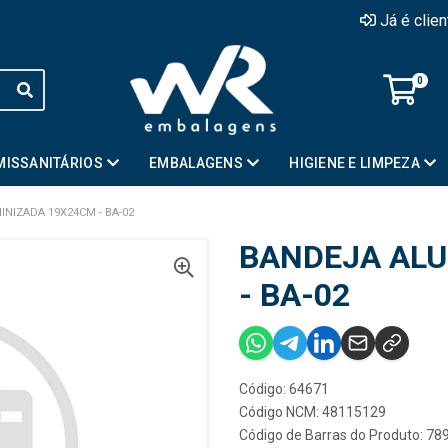
Já é clie
0
MISSANITÁRIOS
EMBALAGENS
HIGIENE E LIMPEZA
NIZADA 19X24CM - BA-02
BANDEJA ALU
- BA-02
Código: 64671
Código NCM: 48115129
Código de Barras do Produto: 7