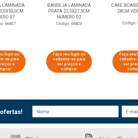
A LAMINADA
BANDEJA LAMINADA
CAKE BOAR
3,0X50,0CM
PRATA 22,5X27,5CM
28CM VE
ERO 07
NUMERO 03
Código:
o: 66827
Código: 66823
u login ou
Faça seu login ou
Faça seu 
re-se para
cadastre-se para
cadastre-
preços e
ver preços e
ver pre
mprar
comprar
comp
ofertas!