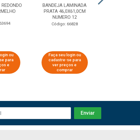
D REDONDO
BANDEJA LAMINADA
BANDEJA LA
RMELHO
PRATA 46,0X61,0CM
PRATA 27,0X
NUMERO 12
NUMERO 
 63694
Código: 66828
Código: 66
login ou
Faça seu login ou
Faça seu log
se para
cadastre-se para
cadastre-se 
ços e
ver preços e
ver preços
rar
comprar
comprar