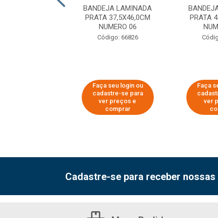
BOARD REDONDO
BANDEJA LAMINADA
BANDEJ
8CM PRATA
PRATA 37,5X46,0CM
PRATA 4
NUMERO 06
NUM
digo: 66497
Código: 66826
Códig
 seu login ou
Faça seu login ou
Faça se
astre-se para
cadastre-se para
cadast
er preços e
ver preços e
ver 
comprar
comprar
co
Cadastre-se para receber nossas 