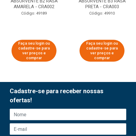
ABSORVENTE B2 RASA
ABSORVENTE B3 RASA
AMARELA - CRA002
PRETA - CRA003
Código: 49189
Código: 49910
Faça seu login ou
Faça seu login ou
cadastre-se para
cadastre-se para
ver preços e
ver preços e
comprar
comprar
Cadastre-se para receber nossas
ofertas!