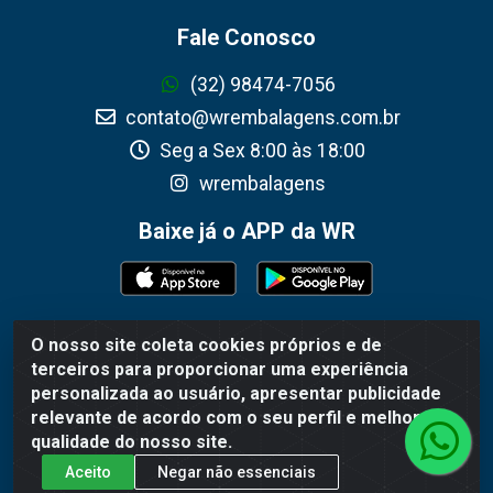
Fale Conosco
(32) 98474-7056
contato@wrembalagens.com.br
Seg a Sex 8:00 às 18:00
wrembalagens
Baixe já o APP da WR
O nosso site coleta cookies próprios e de
WR Embalagens - R. Cel. Teodoro Gomes de Araújo,
terceiros para proporcionar uma experiência
1360 - Grogotó - Barbacena / MG - CEP 36202-628 -
personalizada ao usuário, apresentar publicidade
CNPJ 02.692.206/0001-55
relevante de acordo com o seu perfil e melhorar a
qualidade do nosso site.
Aceito
Negar não essenciais