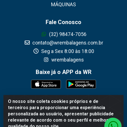
MÁQUINAS
Fale Conosco
(32) 98474-7056
contato@wrembalagens.com.br
Seg a Sex 8:00 às 18:00
wrembalagens
Baixe já o APP da WR
O nosso site coleta cookies próprios e de
WR Embalagens - R. Cel. Teodoro Gomes de Araújo,
terceiros para proporcionar uma experiência
1360 - Grogotó - Barbacena / MG - CEP 36202-628 -
personalizada ao usuário, apresentar publicidade
CNPJ 02.692.206/0001-55
relevante de acordo com o seu perfil e melhorar a
qualidade do nosso site.