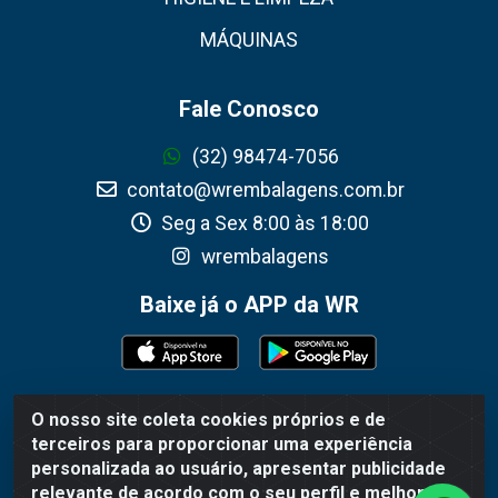
MÁQUINAS
Fale Conosco
(32) 98474-7056
contato@wrembalagens.com.br
Seg a Sex 8:00 às 18:00
wrembalagens
Baixe já o APP da WR
O nosso site coleta cookies próprios e de
WR Embalagens - R. Cel. Teodoro Gomes de Araújo, 1360 -
terceiros para proporcionar uma experiência
Grogotó - Barbacena / MG - CEP 36202-628 - CNPJ
personalizada ao usuário, apresentar publicidade
02.692.206/0001-55
relevante de acordo com o seu perfil e melhorar a