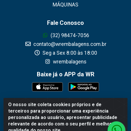
MÁQUINAS
Fale Conosco
(32) 98474-7056
contato@wrembalagens.com.br
Seg a Sex 8:00 às 18:00
wrembalagens
Baixe já o APP da WR
O nosso site coleta cookies próprios e de
WR Embalagens - R. Cel. Teodoro Gomes de Araújo,
terceiros para proporcionar uma experiência
1360 - Grogotó - Barbacena / MG - CEP 36202-628 -
personalizada ao usuário, apresentar publicidade
CNPJ 02.692.206/0001-55
relevante de acordo com o seu perfil e melhorar a
qualidade do nosso site.