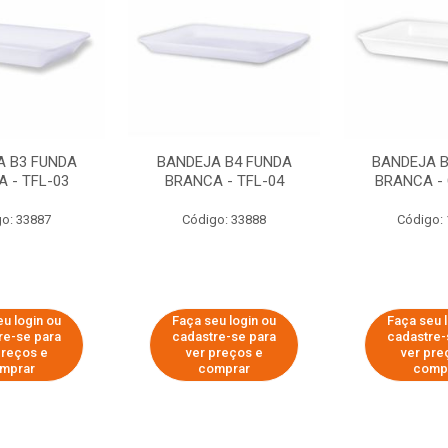
A B3 FUNDA
BANDEJA B4 FUNDA
BANDEJA B
 - TFL-03
BRANCA - TFL-04
BRANCA - 
o: 33887
Código: 33888
Código:
u login ou
Faça seu login ou
Faça seu 
re-se para
cadastre-se para
cadastre-
preços e
ver preços e
ver pre
mprar
comprar
comp