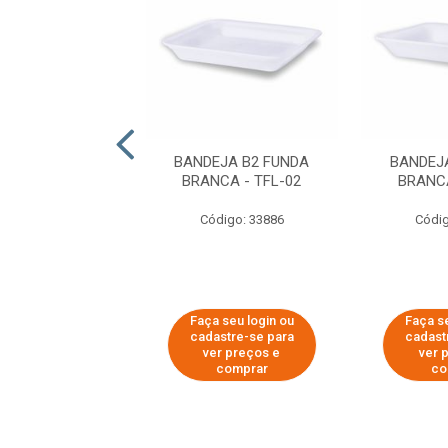
EJA B3 FUNDA
BANDEJA B2 FUNDA
BANDEJ
ELA - TFL-03
BRANCA - TFL-02
BRANCA
digo: 51197
Código: 33886
Códig
 seu login ou
Faça seu login ou
Faça se
astre-se para
cadastre-se para
cadast
er preços e
ver preços e
ver 
comprar
comprar
co