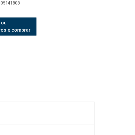
8505141808
 ou
ços e comprar