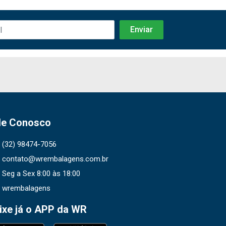
le Conosco
(32) 98474-7056
contato@wrembalagens.com.br
Seg a Sex 8:00 às 18:00
wrembalagens
ixe já o APP da WR