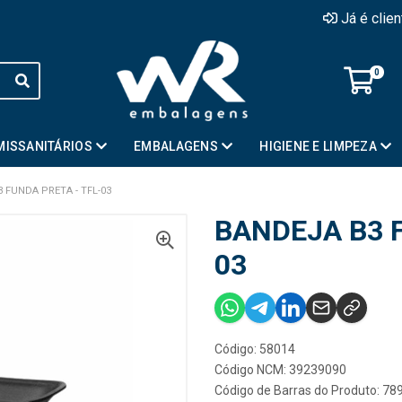
Já é clie
0
MISSANITÁRIOS
EMBALAGENS
HIGIENE E LIMPEZA
 FUNDA PRETA - TFL-03
BANDEJA B3 F
03
Código: 58014
Código NCM: 39239090
Código de Barras do Produto: 7