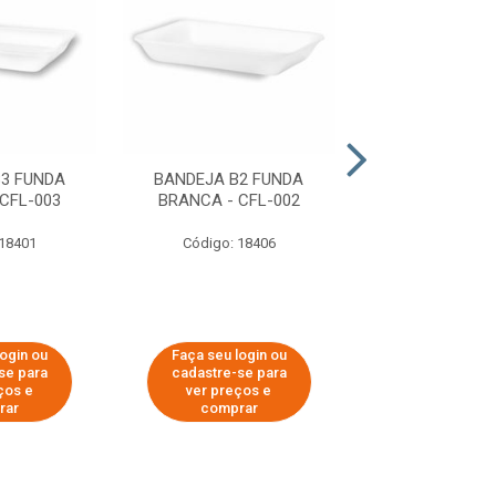
3 FUNDA
BANDEJA B2 FUNDA
BANDEJA B4 
CFL-003
BRANCA - CFL-002
BRANCA - CF
 18401
Código: 18406
Código: 19
login ou
Faça seu login ou
Faça seu log
se para
cadastre-se para
cadastre-se 
ços e
ver preços e
ver preços
rar
comprar
comprar