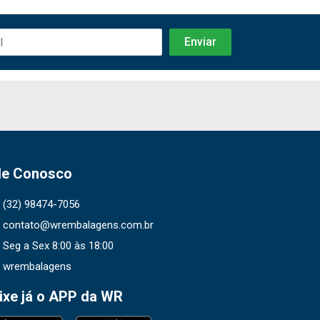
le Conosco
(32) 98474-7056
contato@wrembalagens.com.br
Seg a Sex 8:00 às 18:00
wrembalagens
ixe já o APP da WR