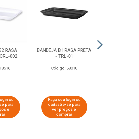
B2 RASA
BANDEJA B1 RASA PRETA
BANDEJA B3
CRL-002
- TRL-01
BRANCA - CR
 18616
Código: 58010
Código: 18
login ou
Faça seu login ou
Faça seu log
se para
cadastre-se para
cadastre-se 
ços e
ver preços e
ver preços
rar
comprar
comprar