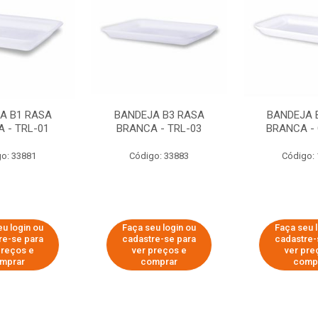
A B1 RASA
BANDEJA B3 RASA
BANDEJA 
 - TRL-01
BRANCA - TRL-03
BRANCA - 
o: 33881
Código: 33883
Código:
u login ou
Faça seu login ou
Faça seu 
re-se para
cadastre-se para
cadastre-
preços e
ver preços e
ver pre
mprar
comprar
comp