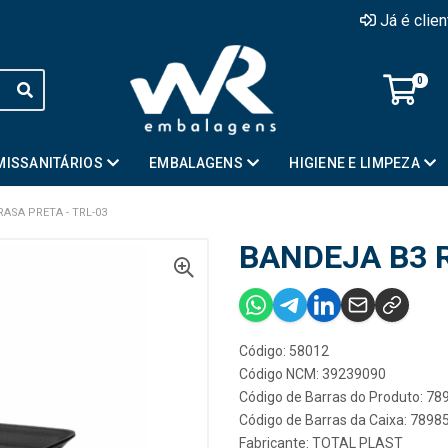
Já é clie
0
MISSANITÁRIOS
EMBALAGENS
HIGIENE E LIMPEZA
ASA PRETA - TRL-03
BANDEJA B3 R
Código: 58012
Código NCM: 39239090
Código de Barras do Produto: 7
Código de Barras da Caixa: 789
Fabricante:
TOTAL PLAST