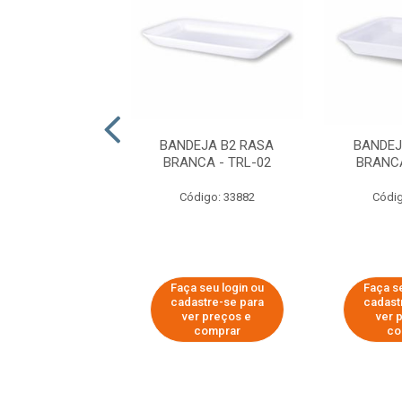
EJA B2 RASA
BANDEJA B2 RASA
BANDEJ
LA - CRL-002
BRANCA - TRL-02
BRANCA
digo: 19506
Código: 33882
Códig
 seu login ou
Faça seu login ou
Faça se
astre-se para
cadastre-se para
cadast
er preços e
ver preços e
ver 
comprar
comprar
co