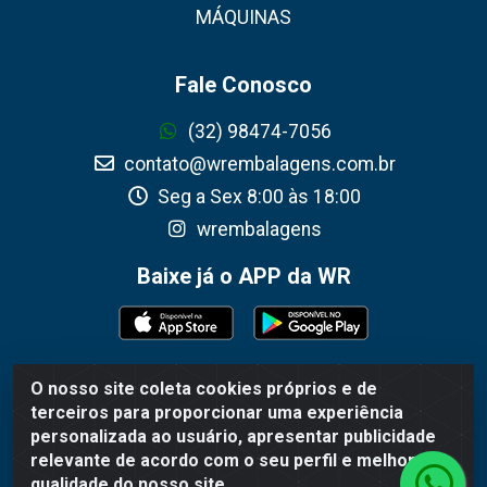
MÁQUINAS
Fale Conosco
(32) 98474-7056
contato@wrembalagens.com.br
Seg a Sex 8:00 às 18:00
wrembalagens
Baixe já o APP da WR
O nosso site coleta cookies próprios e de
WR Embalagens - R. Cel. Teodoro Gomes de Araújo,
terceiros para proporcionar uma experiência
1360 - Grogotó - Barbacena / MG - CEP 36202-628 -
personalizada ao usuário, apresentar publicidade
CNPJ 02.692.206/0001-55
relevante de acordo com o seu perfil e melhorar a
qualidade do nosso site.