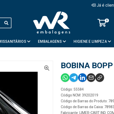
Já é clie
0
MISSANITÁRIOS
EMBALAGENS
HIGIENE E LIMPEZA
BOBINA BOPP
Código: 55584
Código NCM: 39202019
Código de Barras do Produto: 7
Código de Barras da Caixa: 789
Fabricante:
LIMER-CART IND. CO