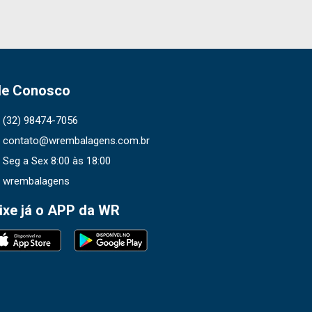
le Conosco
(32) 98474-7056
contato@wrembalagens.com.br
Seg a Sex 8:00 às 18:00
wrembalagens
ixe já o APP da WR