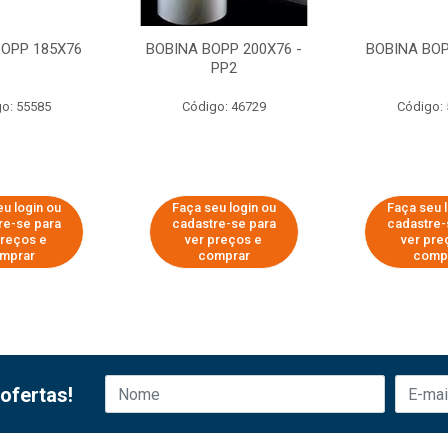
BOPP 185X76
BOBINA BOPP 200X76 -
BOBINA BOP
PP2
o: 55585
Código: 46729
Código:
u login ou
Faça seu login ou
Faça seu 
re-se para
cadastre-se para
cadastre-
preços e
ver preços e
ver pre
mprar
comprar
comp
ofertas!