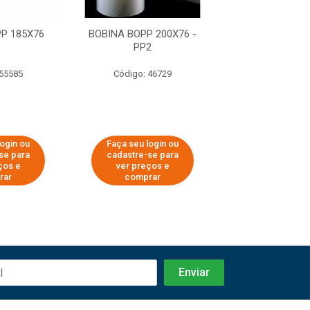
P 185X76
BOBINA BOPP 200X76 -
BOBINA BOPP 
PP2
 55585
Código: 46729
Código: 55
login ou
Faça seu login ou
Faça seu log
se para
cadastre-se para
cadastre-se 
ços e
ver preços e
ver preços
rar
comprar
comprar