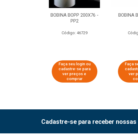
A BOPP 185X76
BOBINA BOPP 200X76 -
BOBINA 
PP2
digo: 55585
Código: 46729
Códig
 seu login ou
Faça seu login ou
Faça se
astre-se para
cadastre-se para
cadast
er preços e
ver preços e
ver 
comprar
comprar
co
Cadastre-se para receber nossas 