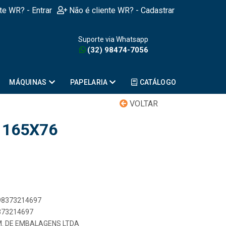
nte WR? - Entrar
Não é cliente WR? - Cadastrar
Suporte via Whatsapp
(32) 98474-7056
MÁQUINAS
PAPELARIA
CATÁLOGO
VOLTAR
 165X76
898373214697
8373214697
M. DE EMBALAGENS LTDA