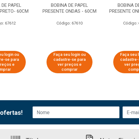
 DE PAPEL
BOBINA DE PAPEL
BOBINA D
 PRETO- 60CM
PRESENTE ONDAS - 60CM
PRESENTE ON
o: 67612
Código: 67610
Código:
u login ou
Faça seu login ou
Faça seu 
re-se para
cadastre-se para
cadastre-
preços e
ver preços e
ver pre
mprar
comprar
comp
ofertas!