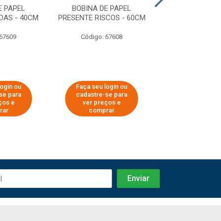
E PAPEL
BOBINA DE PAPEL
BOBINA DE 
DAS - 40CM
PRESENTE RISCOS - 60CM
PRESENTE RISCO
 67609
Código: 67608
Código: 67
login ou
Faça seu login ou
Faça seu log
se para
cadastre-se para
cadastre-se 
ços e
ver preços e
ver preços
rar
comprar
comprar