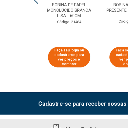
NA DE PAPEL
BOBINA DE PAPEL
BOBINA
NTE ESTAMPADO
MONOLÚCIDO BRANCA
PRESENTE
60CM
LISA - 60CM
Códig
digo: 62120
Código: 21484
 seu login ou
Faça seu login ou
Faça se
astre-se para
cadastre-se para
cadast
er preços e
ver preços e
ver 
comprar
comprar
co
Cadastre-se para receber nossas 