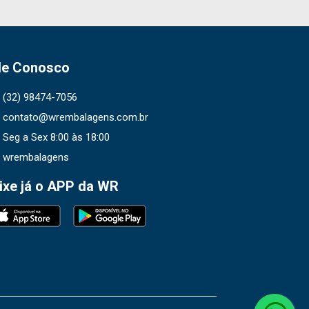
le Conosco
(32) 98474-7056
contato@wrembalagens.com.br
Seg a Sex 8:00 às 18:00
wrembalagens
ixe já o APP da WR