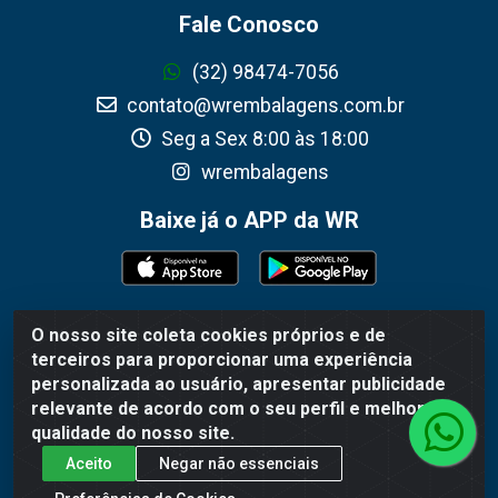
Fale Conosco
(32) 98474-7056
contato@wrembalagens.com.br
Seg a Sex 8:00 às 18:00
wrembalagens
Baixe já o APP da WR
O nosso site coleta cookies próprios e de
WR Embalagens - R. Cel. Teodoro Gomes de Araújo,
terceiros para proporcionar uma experiência
1360 - Grogotó - Barbacena / MG - CEP 36202-628 -
personalizada ao usuário, apresentar publicidade
CNPJ 02.692.206/0001-55
relevante de acordo com o seu perfil e melhorar a
qualidade do nosso site.
Aceito
Negar não essenciais