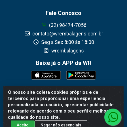
Fale Conosco
(32) 98474-7056
contato@wrembalagens.com.br
Seg a Sex 8:00 às 18:00
wrembalagens
Baixe já o APP da WR
O nosso site coleta cookies próprios e de
WR Embalagens - R. Cel. Teodoro Gomes de Araújo,
terceiros para proporcionar uma experiência
1360 - Grogotó - Barbacena / MG - CEP 36202-628 -
personalizada ao usuário, apresentar publicidade
CNPJ 02.692.206/0001-55
relevante de acordo com o seu perfil e melhorar a
qualidade do nosso site.
Aceito
Negar não essenciais