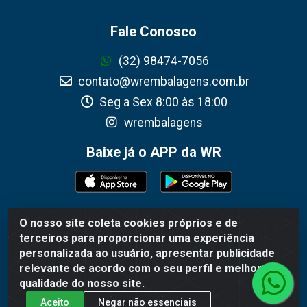
Fale Conosco
(32) 98474-7056
contato@wrembalagens.com.br
Seg a Sex 8:00 às 18:00
wrembalagens
Baixe já o APP da WR
O nosso site coleta cookies próprios e de
WR Embalagens - R. Cel. Teodoro Gomes de Araújo,
terceiros para proporcionar uma experiência
1360 - Grogotó - Barbacena / MG - CEP 36202-628 -
personalizada ao usuário, apresentar publicidade
CNPJ 02.692.206/0001-55
relevante de acordo com o seu perfil e melhorar a
qualidade do nosso site.
Aceito
Negar não essenciais