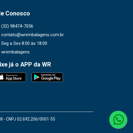
le Conosco
(32) 98474-7056
contato@wrembalagens.com.br
Seg a Sex 8:00 às 18:00
wrembalagens
ixe já o APP da WR
28 - CNPJ 02.692.206/0001-55