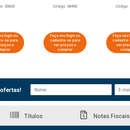
o: 50605
Código: 58490
Código:
eu login ou
Faça seu login ou
Faça seu 
re-se para
cadastre-se para
cadastre-
preços e
ver preços e
ver pre
mprar
comprar
comp
ofertas!
Títulos
Notas Fiscais