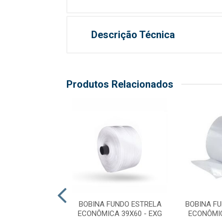
Descrição Técnica
Produtos Relacionados
 FUNDO ESTRELA
BOBINA FUNDO ESTRELA
BOBINA F
MICA 30X40 P
ECONÔMICA 39X60 - EXG
ECONÔMIC