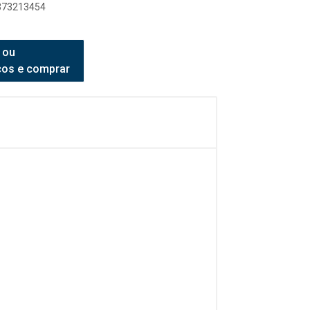
8373213454
 ou
ços e comprar