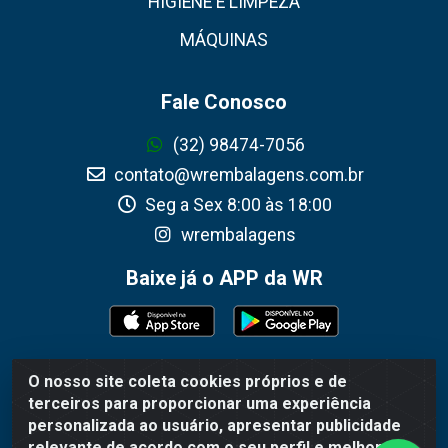
HIGIENE E LIMPEZA
MÁQUINAS
Fale Conosco
(32) 98474-7056
contato@wrembalagens.com.br
Seg a Sex 8:00 às 18:00
wrembalagens
Baixe já o APP da WR
O nosso site coleta cookies próprios e de
WR Embalagens - R. Cel. Teodoro Gomes de Araújo,
terceiros para proporcionar uma experiência
1360 - Grogotó - Barbacena / MG - CEP 36202-628 -
personalizada ao usuário, apresentar publicidade
CNPJ 02.692.206/0001-55
relevante de acordo com o seu perfil e melhorar a