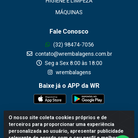
HIGIENE E LIMPEZA
MÁQUINAS
Fale Conosco
(32) 98474-7056
contato@wrembalagens.com.br
Seg a Sex 8:00 às 18:00
wrembalagens
Baixe já o APP da WR
O nosso site coleta cookies próprios e de
WR Embalagens - R. Cel. Teodoro Gomes de Araújo,
terceiros para proporcionar uma experiência
1360 - Grogotó - Barbacena / MG - CEP 36202-628 -
personalizada ao usuário, apresentar publicidade
CNPJ 02.692.206/0001-55
relevante de acordo com o seu perfil e melhorar a