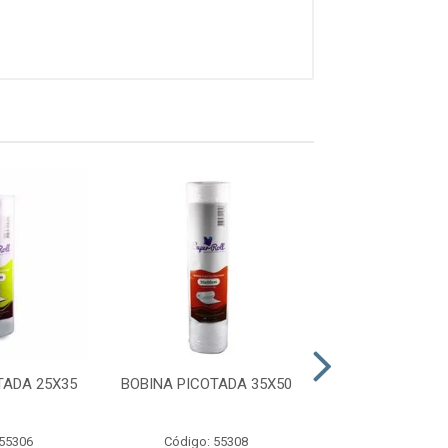
TADA 25X35
BOBINA PICOTADA 35X50
BOBINA PICOTA
 55306
Código: 55308
Código: 57