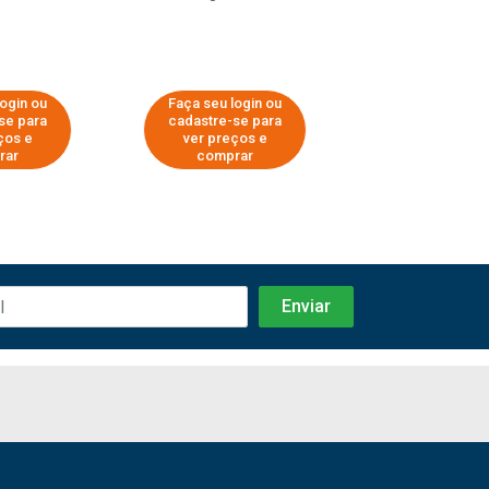
login ou
Faça seu login ou
Faça seu log
se para
cadastre-se para
cadastre-se 
ços e
ver preços e
ver preços
rar
comprar
comprar