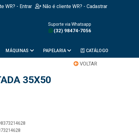
nte WR? - Entrar
Não é cliente WR? - Cadastrar
Suporte via Whatsapp
(32) 98474-7056
MÁQUINAS
PAPELARIA
CATÁLOGO
VOLTAR
TADA 35X50
898373214628
8373214628