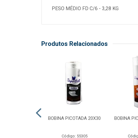
PESO MÉDIO FD C/6 - 3,28 KG
Produtos Relacionados
PICOTADA 40X50
BOBINA PICOTADA 20X30
BOBINA PI
digo: 55309
Código: 55305
Códig