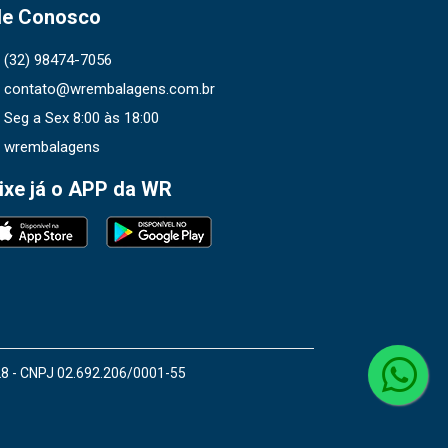
le Conosco
(32) 98474-7056
contato@wrembalagens.com.br
Seg a Sex 8:00 às 18:00
wrembalagens
ixe já o APP da WR
28 - CNPJ 02.692.206/0001-55