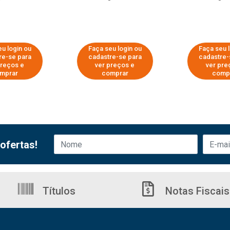
u login ou
Faça seu login ou
Faça seu 
re-se para
cadastre-se para
cadastre-
preços e
ver preços e
ver pre
mprar
comprar
comp
ofertas!
Títulos
Notas Fiscais