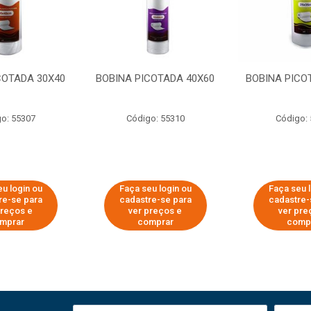
COTADA 30X40
BOBINA PICOTADA 40X60
BOBINA PICO
o: 55307
Código: 55310
Código:
u login ou
Faça seu login ou
Faça seu 
re-se para
cadastre-se para
cadastre-
preços e
ver preços e
ver pre
mprar
comprar
comp