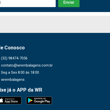
le Conosco
(32) 98474-7056
contato@wrembalagens.com.br
Seg a Sex 8:00 às 18:00
wrembalagens
ixe já o APP da WR