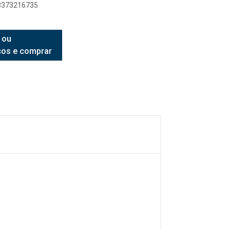
98373216735
 ou
ços e comprar