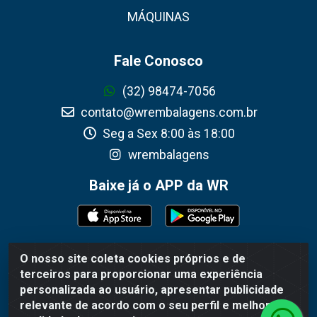
MÁQUINAS
Fale Conosco
(32) 98474-7056
contato@wrembalagens.com.br
Seg a Sex 8:00 às 18:00
wrembalagens
Baixe já o APP da WR
O nosso site coleta cookies próprios e de
WR Embalagens - R. Cel. Teodoro Gomes de Araújo,
terceiros para proporcionar uma experiência
1360 - Grogotó - Barbacena / MG - CEP 36202-628 -
personalizada ao usuário, apresentar publicidade
CNPJ 02.692.206/0001-55
relevante de acordo com o seu perfil e melhorar a