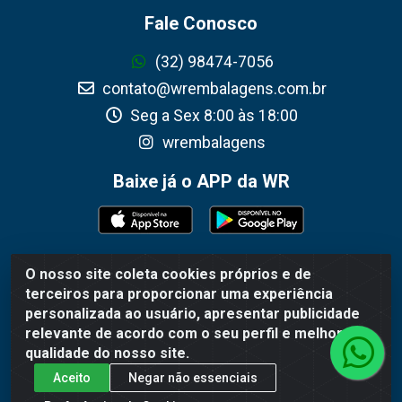
Fale Conosco
(32) 98474-7056
contato@wrembalagens.com.br
Seg a Sex 8:00 às 18:00
wrembalagens
Baixe já o APP da WR
O nosso site coleta cookies próprios e de
WR Embalagens - R. Cel. Teodoro Gomes de Araújo,
terceiros para proporcionar uma experiência
1360 - Grogotó - Barbacena / MG - CEP 36202-628 -
personalizada ao usuário, apresentar publicidade
CNPJ 02.692.206/0001-55
relevante de acordo com o seu perfil e melhorar a
qualidade do nosso site.
Aceito
Negar não essenciais