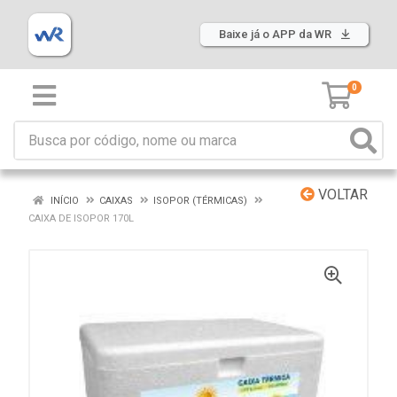
Baixe já o APP da WR
0
VOLTAR
INÍCIO
CAIXAS
ISOPOR (TÉRMICAS)
CAIXA DE ISOPOR 170L