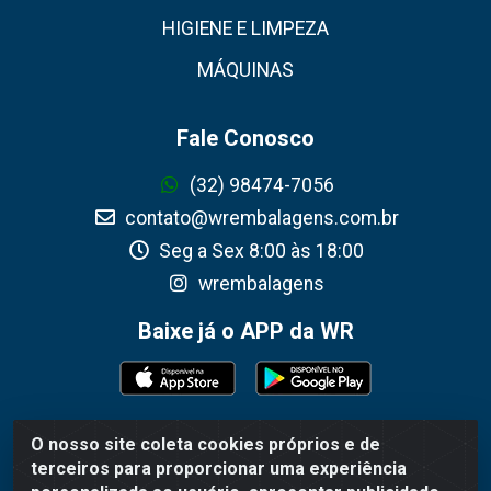
HIGIENE E LIMPEZA
MÁQUINAS
Fale Conosco
(32) 98474-7056
contato@wrembalagens.com.br
Seg a Sex 8:00 às 18:00
wrembalagens
Baixe já o APP da WR
O nosso site coleta cookies próprios e de
WR Embalagens - R. Cel. Teodoro Gomes de Araújo,
terceiros para proporcionar uma experiência
1360 - Grogotó - Barbacena / MG - CEP 36202-628 -