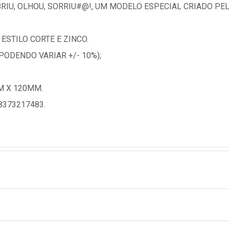
RIU, OLHOU, SORRIU#@!, UM MODELO ESPECIAL CRIADO PE
 ESTILO CORTE E ZINCO.
PODENDO VARIAR +/- 10%);
M X 120MM.
8373217483.