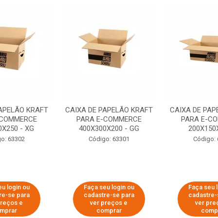
PAPELÃO KRAFT
CAIXA DE PAPELÃO KRAFT
CAIXA DE PAP
-COMMERCE
PARA E-COMMERCE
PARA E-C
0X250 - XG
400X300X200 - GG
200X150X
o: 63302
Código: 63301
Código:
u login ou
Faça seu login ou
Faça seu 
re-se para
cadastre-se para
cadastre-
preços e
ver preços e
ver pre
mprar
comprar
comp