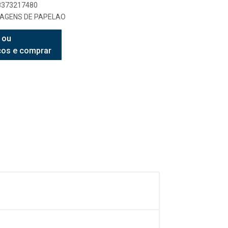
98373217480
LAGENS DE PAPELAO
 ou
ços e comprar