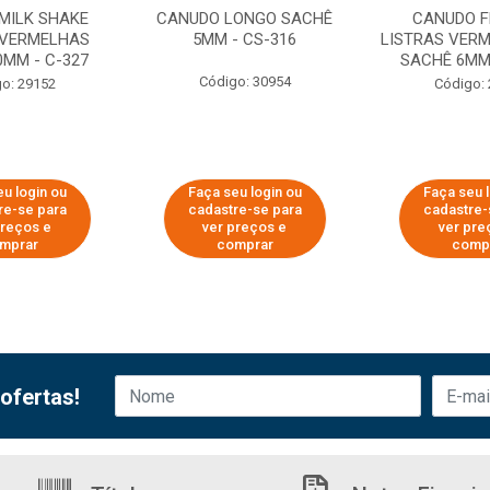
MILK SHAKE
CANUDO LONGO SACHÊ
CANUDO F
 VERMELHAS
5MM - CS-316
LISTRAS VER
0MM - C-327
SACHÊ 6MM 
Código: 30954
o: 29152
Código:
u login ou
Faça seu login ou
Faça seu 
re-se para
cadastre-se para
cadastre-
preços e
ver preços e
ver pre
mprar
comprar
comp
ofertas!