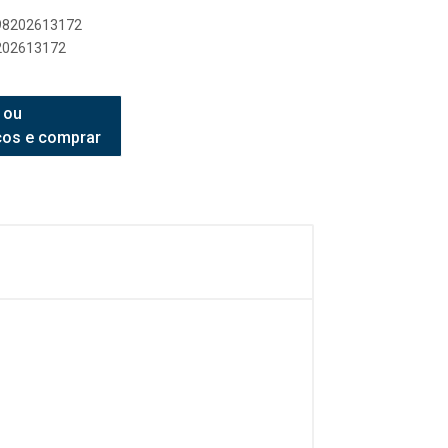
898202613172
8202613172
 ou
ços e comprar