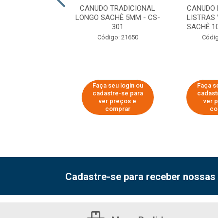
O TRADICIONAL
CANUDO TRADICIONAL
CANUDO 
 VERMELHAS MILK
LONGO SACHÊ 5MM - CS-
LISTRAS
SACHÊ 8MM - ...
301
SACHÊ 1
digo: 29272
Código: 21650
Códig
 seu login ou
Faça seu login ou
Faça se
astre-se para
cadastre-se para
cadast
er preços e
ver preços e
ver 
comprar
comprar
co
Cadastre-se para receber nossas 