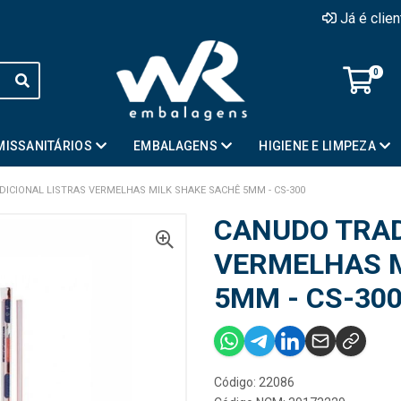
Já é clie
0
MISSANITÁRIOS
EMBALAGENS
HIGIENE E LIMPEZA
ICIONAL LISTRAS VERMELHAS MILK SHAKE SACHÊ 5MM - CS-300
CANUDO TRAD
VERMELHAS M
5MM - CS-30
Código: 22086