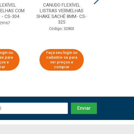
LEXÍVEL
CANUDO FLEXÍVEL
CANUDO TRADI
MELHAS COM
LISTRAS VERMELHAS
LISTRAS VERMEL
- CS-304
SHAKE SACHÊ 8MM- CS-
SHAKE SACHÊ 8M
325
 29167
Código: 29
Código: 32803
login ou
Faça seu login ou
Faça seu log
se para
cadastre-se para
cadastre-se 
ços e
ver preços e
ver preços
rar
comprar
comprar