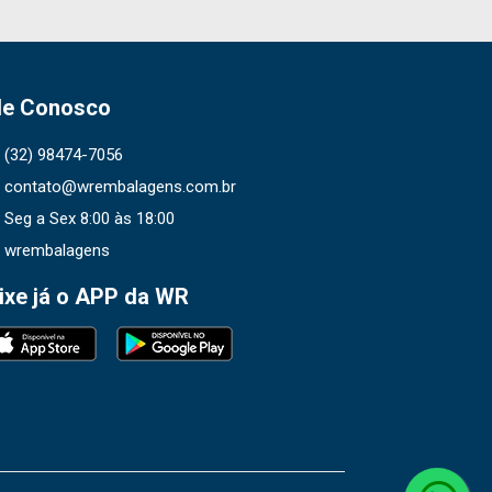
le Conosco
(32) 98474-7056
contato@wrembalagens.com.br
Seg a Sex 8:00 às 18:00
wrembalagens
ixe já o APP da WR