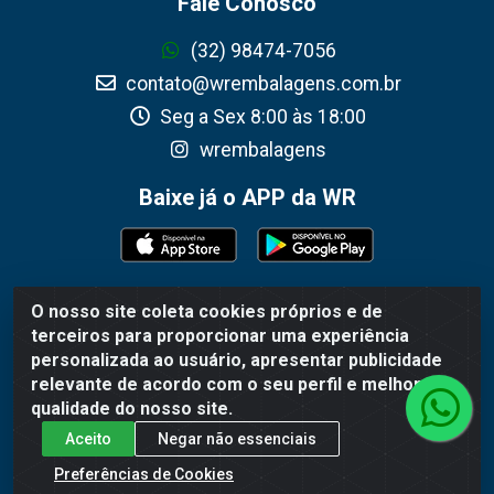
Fale Conosco
(32) 98474-7056
contato@wrembalagens.com.br
Seg a Sex 8:00 às 18:00
wrembalagens
Baixe já o APP da WR
O nosso site coleta cookies próprios e de
WR Embalagens - R. Cel. Teodoro Gomes de Araújo,
terceiros para proporcionar uma experiência
1360 - Grogotó - Barbacena / MG - CEP 36202-628 -
personalizada ao usuário, apresentar publicidade
CNPJ 02.692.206/0001-55
relevante de acordo com o seu perfil e melhorar a
qualidade do nosso site.
Aceito
Negar não essenciais
Preferências de Cookies