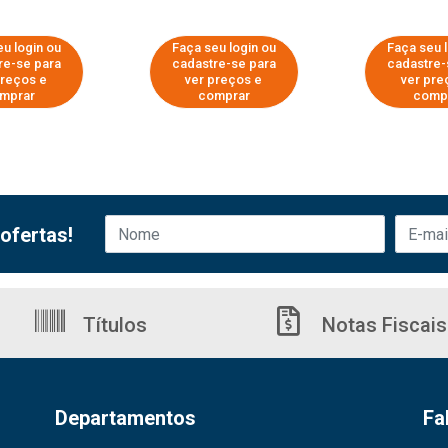
u login ou
Faça seu login ou
Faça seu 
re-se para
cadastre-se para
cadastre-
preços e
ver preços e
ver pre
mprar
comprar
comp
ofertas!
Títulos
Notas Fiscais
Departamentos
Fa