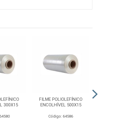
OLEFÍNICO
FILME POLIOLEFÍNICO
FILME POLIOL
L 300X15
ENCOLHÍVEL 500X15
ENCOLHIVEL 
 64580
Código: 64586
Código: 26