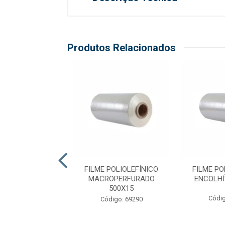
Produtos Relacionados
POLIOLEFÍNICO
FILME POLIOLEFÍNICO
FILME PO
HÍVEL 1000X15
MACROPERFURADO
ENCOLHÍ
500X15
digo: 54878
Códig
Código: 69290