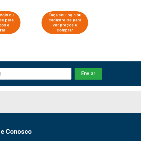
login ou
Faça seu login ou
Faça seu log
se para
cadastre-se para
cadastre-se 
ços e
ver preços e
ver preços
rar
comprar
comprar
le Conosco