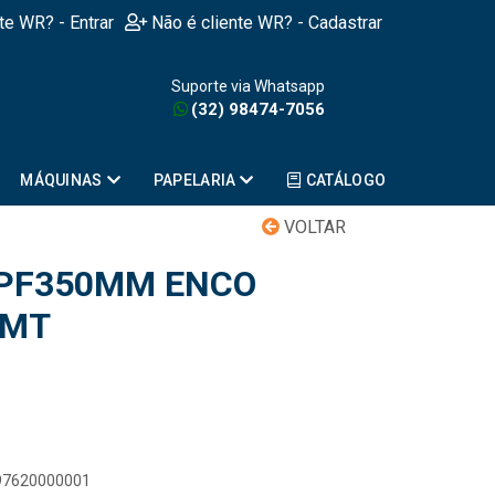
nte WR? - Entrar
Não é cliente WR? - Cadastrar
Suporte via Whatsapp
(32) 98474-7056
MÁQUINAS
PAPELARIA
CATÁLOGO
VOLTAR
HPF350MM ENCO
0MT
897620000001