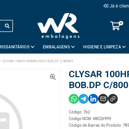
Já é clie
0
MISSANITÁRIOS
EMBALAGENS
HIGIENE E LIMPEZA
CLYSAR 100HPF350MM ENCO BOB.DP C/800MT
CLYSAR 100
BOB.DP C/80
Código: 762
Código NCM: 48026999
Código de Barras do Produto: 7