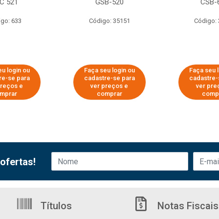
C 521
GSB-520
CSB-
go: 633
Código: 35151
Código:
u login ou
Faça seu login ou
Faça seu 
re-se para
cadastre-se para
cadastre-
preços e
ver preços e
ver pre
mprar
comprar
comp
ofertas!
Títulos
Notas Fiscais