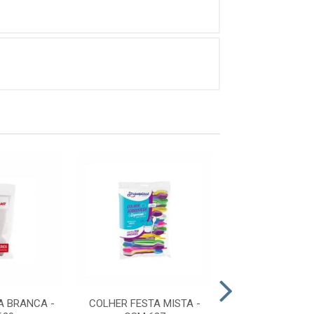
A BRANCA -
COLHER FESTA MISTA -
GARFO FESTA C