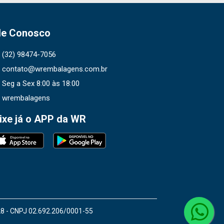
le Conosco
(32) 98474-7056
contato@wrembalagens.com.br
Seg a Sex 8:00 às 18:00
wrembalagens
ixe já o APP da WR
28 - CNPJ 02.692.206/0001-55