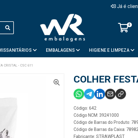
Já é clie
0
MISSANITÁRIOS
EMBALAGENS
HIGIENE E LIMPEZA
A CRISTAL - CSC 611
COLHER FESTA
Código: 642
Código NCM: 39241000
Código de Barras do Produto: 7
Código de Barras da Caixa: 789
Fabricante:
STRAWPLAST