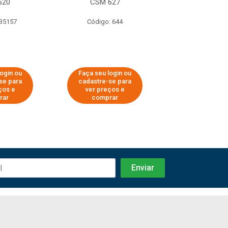
620
CSM 627
GSC 51
 35157
Código: 644
Código: 6
login ou
Faça seu login ou
Faça seu log
se para
cadastre-se para
cadastre-se 
ços e
ver preços e
ver preços
rar
comprar
comprar