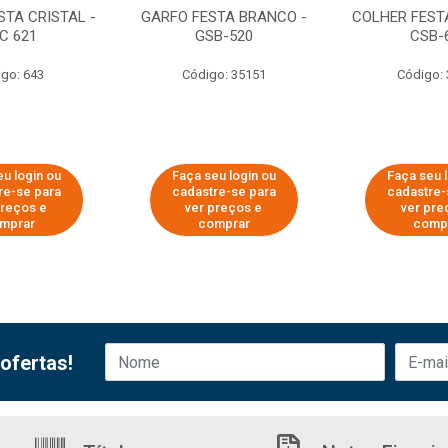
STA CRISTAL -
GARFO FESTA BRANCO -
COLHER FEST
C 621
GSB-520
CSB-
go: 643
Código: 35151
Código:
u login ou
Faça seu login ou
Faça seu 
re-se para
cadastre-se para
cadastre-
preços e
ver preços e
ver pre
mprar
comprar
comp
ofertas!