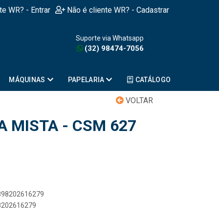
nte WR? - Entrar
Não é cliente WR? - Cadastrar
Suporte via Whatsapp
(32) 98474-7056
MÁQUINAS
PAPELARIA
CATÁLOGO
VOLTAR
A MISTA - CSM 627
7898202616279
98202616279