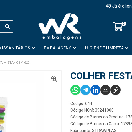
Já é clie
0
MISSANITÁRIOS
EMBALAGENS
HIGIENE E LIMPEZA
A MISTA - CSM 627
COLHER FEST
Código: 644
Código NCM: 39241000
Código de Barras do Produto: 1
Código de Barras da Caixa: 178
Fabricante:
STRAWPLAST