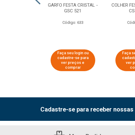
R SOBREMESA
GARFO FESTA CRISTAL -
COLHER FE
IRENO PS BRANCO
GSC 521
CS
 TCSB-50
Código: 633
Códi
digo: 63718
 seu login ou
Faça seu login ou
Faça se
astre-se para
cadastre-se para
cadast
er preços e
ver preços e
ver 
comprar
comprar
co
Cadastre-se para receber nossas 