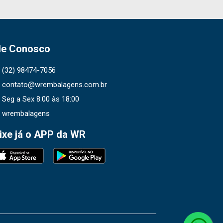
le Conosco
(32) 98474-7056
contato@wrembalagens.com.br
Seg a Sex 8:00 às 18:00
wrembalagens
ixe já o APP da WR