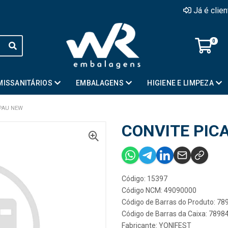
Já é clie
0
MISSANITÁRIOS
EMBALAGENS
HIGIENE E LIMPEZA
 PAU NEW
CONVITE PIC
Código: 15397
Código NCM: 49090000
Código de Barras do Produto: 7
Código de Barras da Caixa: 789
Fabricante:
YONIFEST