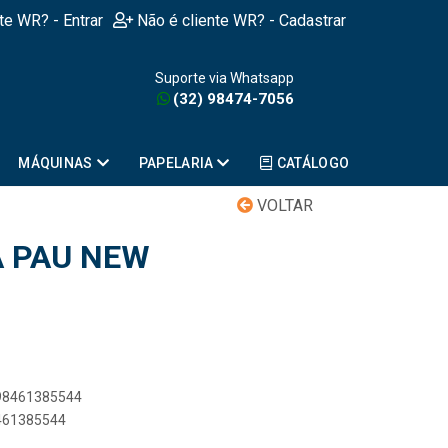
nte WR? - Entrar
Não é cliente WR? - Cadastrar
Suporte via Whatsapp
(32) 98474-7056
MÁQUINAS
PAPELARIA
CATÁLOGO
VOLTAR
A PAU NEW
898461385544
8461385544