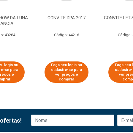
SHOW DA LUNA
CONVITE DPA 2017
CONVITE LET'
ANCIA
o: 43284
Código: 44216
Código:
u login ou
Faça seu login ou
Faça seu 
re-se para
cadastre-se para
cadastre-
preços e
ver preços e
ver pre
mprar
comprar
comp
ofertas!