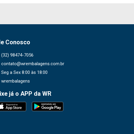
le Conosco
(32) 98474-7056
contato@wrembalagens.com.br
Seg a Sex 8:00 às 18:00
wrembalagens
ixe já o APP da WR