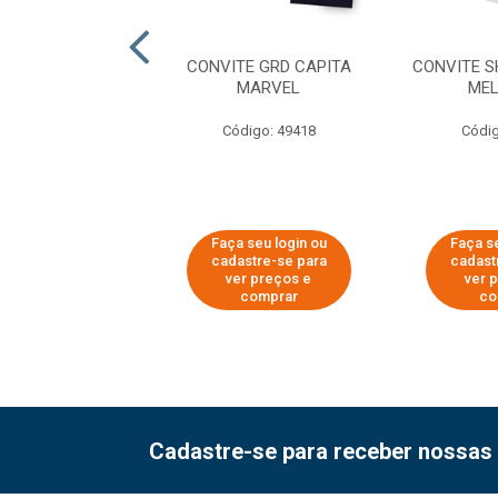
E PQ FLAMINGO
CONVITE GRD CAPITA
CONVITE 
MARVEL
MEL
digo: 51592
Código: 49418
Códig
 seu login ou
Faça seu login ou
Faça se
astre-se para
cadastre-se para
cadast
er preços e
ver preços e
ver 
comprar
comprar
co
Cadastre-se para receber nossas 