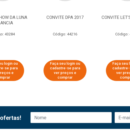
SHOW DA LUNA
CONVITE DPA 2017
CONVITE LET'
ANCIA
o: 43284
Código: 44216
Código:
u login ou
Faça seu login ou
Faça seu 
re-se para
cadastre-se para
cadastre-
preços e
ver preços e
ver pre
mprar
comprar
comp
ofertas!