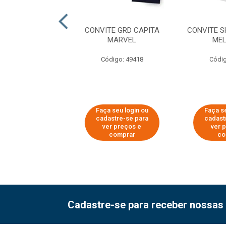
E PQ FLAMINGO
CONVITE GRD CAPITA
CONVITE 
MARVEL
MEL
digo: 51592
Código: 49418
Códig
 seu login ou
Faça seu login ou
Faça se
astre-se para
cadastre-se para
cadast
er preços e
ver preços e
ver 
comprar
comprar
co
Cadastre-se para receber nossas 