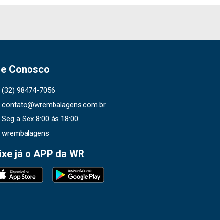
le Conosco
(32) 98474-7056
contato@wrembalagens.com.br
Seg a Sex 8:00 às 18:00
wrembalagens
ixe já o APP da WR