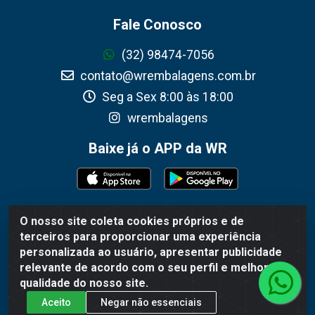
Fale Conosco
(32) 98474-7056
contato@wrembalagens.com.br
Seg a Sex 8:00 às 18:00
wrembalagens
Baixe já o APP da WR
O nosso site coleta cookies próprios e de
WR Embalagens - R. Cel. Teodoro Gomes de Araújo, 1360 -
terceiros para proporcionar uma experiência
Grogotó - Barbacena / MG - CEP 36202-628 - CNPJ
personalizada ao usuário, apresentar publicidade
02.692.206/0001-55
relevante de acordo com o seu perfil e melhorar a
qualidade do nosso site.
Aceito
Negar não essenciais