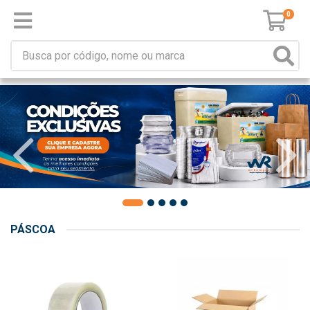
0
PÁSCOA