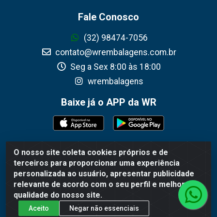
Fale Conosco
(32) 98474-7056
contato@wrembalagens.com.br
Seg a Sex 8:00 às 18:00
wrembalagens
Baixe já o APP da WR
O nosso site coleta cookies próprios e de
WR Embalagens - R. Cel. Teodoro Gomes de Araújo, 1360 -
terceiros para proporcionar uma experiência
Grogotó - Barbacena / MG - CEP 36202-628 - CNPJ
personalizada ao usuário, apresentar publicidade
02.692.206/0001-55
relevante de acordo com o seu perfil e melhorar a
qualidade do nosso site.
Aceito
Negar não essenciais