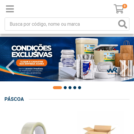
0
PÁSCOA