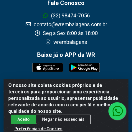
Fale Conosco
(32) 98474-7056
contato@wrembalagens.com.br
Seg a Sex 8:00 às 18:00
wrembalagens
Baixe já o APP da WR
O nosso site coleta cookies próprios e de
WR Embalagens - R. Cel. Teodoro Gomes de Araújo,
terceiros para proporcionar uma experiência
1360 - Grogotó - Barbacena / MG - CEP 36202-628 -
personalizada ao usuário, apresentar publicidade
CNPJ 02.692.206/0001-55
relevante de acordo com o seu perfil e melhorar a
qualidade do nosso site.
Aceito
Negar não essenciais
Preferências de Cookies