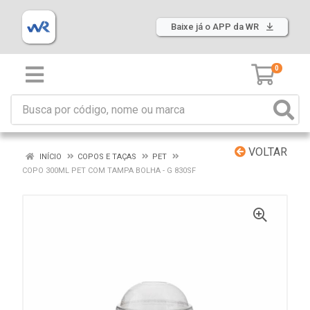
Baixe já o APP da WR
0
VOLTAR
INÍCIO
COPOS E TAÇAS
PET
COPO 300ML PET COM TAMPA BOLHA - G 830SF