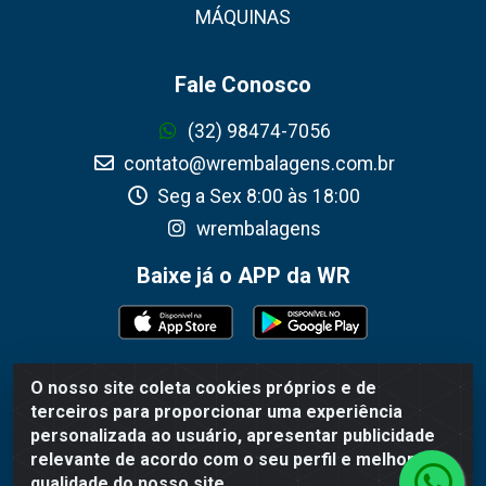
MÁQUINAS
Fale Conosco
(32) 98474-7056
contato@wrembalagens.com.br
Seg a Sex 8:00 às 18:00
wrembalagens
Baixe já o APP da WR
O nosso site coleta cookies próprios e de
WR Embalagens - R. Cel. Teodoro Gomes de Araújo,
terceiros para proporcionar uma experiência
1360 - Grogotó - Barbacena / MG - CEP 36202-628 -
personalizada ao usuário, apresentar publicidade
CNPJ 02.692.206/0001-55
relevante de acordo com o seu perfil e melhorar a
qualidade do nosso site.