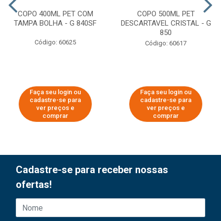
COPO 400ML PET COM
COPO 500ML PET
TAMPA BOLHA - G 840SF
DESCARTAVEL CRISTAL - G
850
Código: 60625
Código: 60617
Faça seu login ou
Faça seu login ou
cadastre-se para
cadastre-se para
ver preços e
ver preços e
comprar
comprar
Cadastre-se para receber nossas
ofertas!