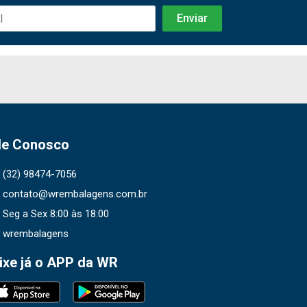
le Conosco
(32) 98474-7056
contato@wrembalagens.com.br
Seg a Sex 8:00 às 18:00
wrembalagens
ixe já o APP da WR