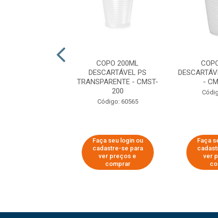
SCARTÁVEL NEON
COPO 200ML
COP
200ML ROXO
DESCARTÁVEL PS
DESCARTÁV
TRANSPARENTE - CMST-
- C
200
digo: 61699
Códig
Código: 60565
 seu login ou
Faça seu login ou
Faça se
astre-se para
cadastre-se para
cadast
er preços e
ver preços e
ver 
comprar
comprar
co