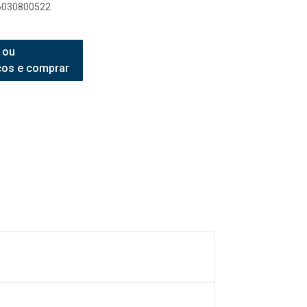
96030800522
 ou
ços e comprar