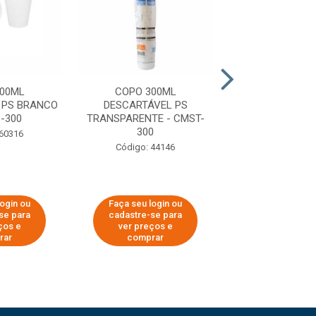
00ML
COPO 300ML
COPO 500
 PS BRANCO
DESCARTÁVEL PS
DESCARTÁVE
-300
TRANSPARENTE - CMST-
TRANSPARENTE -
300
 60316
Código: 44
Código: 44146
login ou
Faça seu login ou
Faça seu log
se para
cadastre-se para
cadastre-se 
ços e
ver preços e
ver preços
rar
comprar
comprar