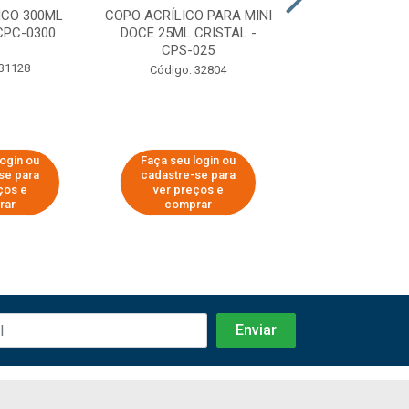
ICO 300ML
COPO ACRÍLICO PARA MINI
COPO ACRÍLIC
CPC-0300
DOCE 25ML CRISTAL -
WHISKY - CP
CPS-025
 31128
Código: 6
Código: 32804
login ou
Faça seu login ou
Faça seu log
se para
cadastre-se para
cadastre-se 
ços e
ver preços e
ver preços
rar
comprar
comprar