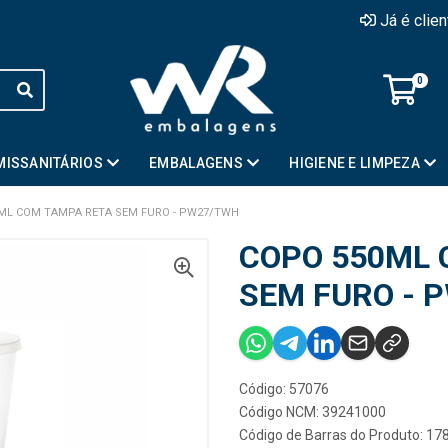
Já é clie
0
MISSANITÁRIOS
EMBALAGENS
HIGIENE E LIMPEZA
ML COM TAMPA RETA SEM FURO - PW27/TWH
COPO 550ML 
SEM FURO - 
Código: 57076
Código NCM: 39241000
Código de Barras do Produto: 1