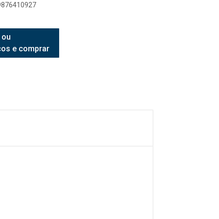
99876410927
 ou
ços e comprar