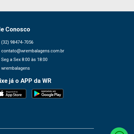
le Conosco
(32) 98474-7056
contato@wrembalagens.com.br
Seg a Sex 8:00 às 18:00
wrembalagens
ixe já o APP da WR