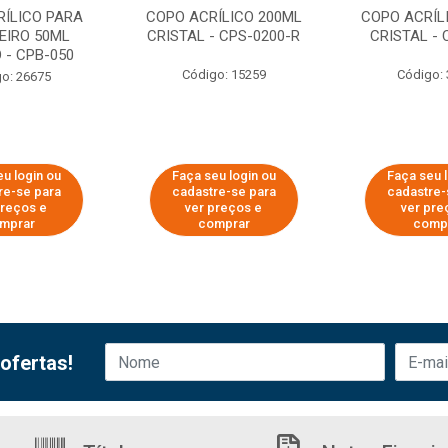
RÍLICO PARA
COPO ACRÍLICO 200ML
COPO ACRÍL
EIRO 50ML
CRISTAL - CPS-0200-R
CRISTAL - 
 - CPB-050
Código: 15259
Código:
o: 26675
u login ou
Faça seu login ou
Faça seu 
re-se para
cadastre-se para
cadastre-
preços e
ver preços e
ver pre
mprar
comprar
comp
ofertas!