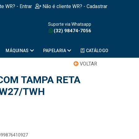
nte WR? - Entrar
Não é cliente WR? - Cadastrar
Suporte via Whatsapp
(32) 98474-7056
MÁQUINAS
PAPELARIA
CATÁLOGO
VOLTAR
COM TAMPA RETA
PW27/TWH
7899876410927