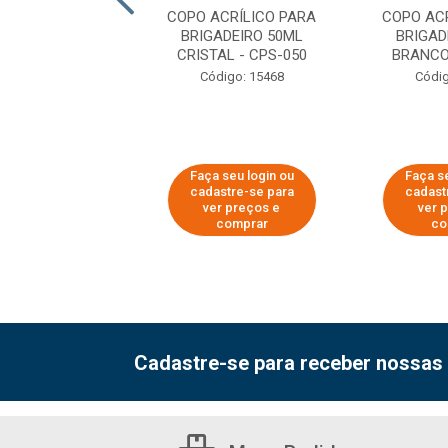
0ML PRETO - CPP
COPO ACRÍLICO PARA
COPO AC
0200
BRIGADEIRO 50ML
BRIGAD
CRISTAL - CPS-050
BRANCO
digo: 36583
Código: 15468
Códig
 seu login ou
Faça seu login ou
Faça se
astre-se para
cadastre-se para
cadast
er preços e
ver preços e
ver 
comprar
comprar
co
Cadastre-se para receber nossas 