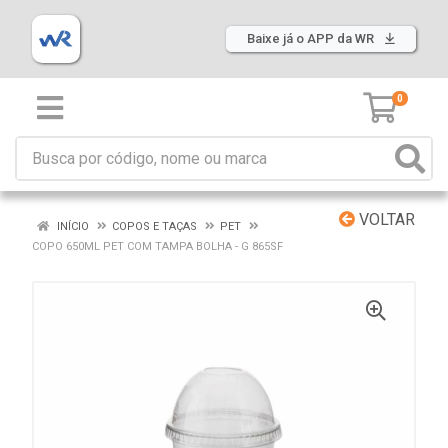
Baixe já o APP da WR
0
VOLTAR
INÍCIO
COPOS E TAÇAS
PET
COPO 650ML PET COM TAMPA BOLHA - G 865SF